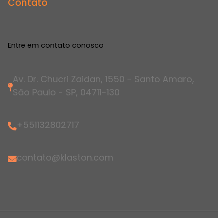
Contato
Entre em contato conosco
Av. Dr. Chucri Zaidan, 1550 - Santo Amaro,
São Paulo - SP, 04711-130
+551132802717
contato@klaston.com