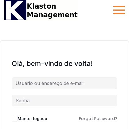
Skip
Cursos de
Cursos
to
auditor
Klaston
content
interno ISO
9001, ISO
14001, ISO
45001, 5S
entre outros
Olá, bem-vindo de volta!
Forgot Password?
Manter logado