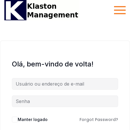
Skip
Cursos de
Cursos
to
auditor
Klaston
content
interno ISO
9001, ISO
14001, ISO
45001, 5S
entre outros
Olá, bem-vindo de volta!
Forgot Password?
Manter logado