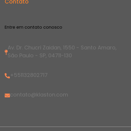
Contato
Entre em contato conosco
Av. Dr. Chucri Zaidan, 1550 - Santo Amaro,
São Paulo - SP, 04711-130
+551132802717
contato@klaston.com