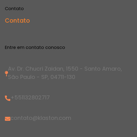
Contato
Contato
Entre em contato conosco
Av. Dr. Chucri Zaidan, 1550 - Santo Amaro,
São Paulo - SP, 04711-130
+551132802717
contato@klaston.com