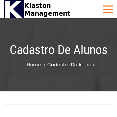
Skip
Cursos de
Cursos
to
auditor
Klaston
content
interno ISO
9001, ISO
14001, ISO
45001, 5S
Cadastro De Alunos
entre outros
Home
Cadastro De Alunos